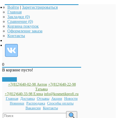
Войти
|
Зарегистрироваться
Главная
Закладки (0)
Сравнение (0)
Корзина покупок
Оформление заказа
Контакты
0
В корзине пусто!
Закрыть
+7(812)640-02-98 Антон
+7(812)640-22-98
Татьяна
+7(812)640-33-98 Елена
info@kosmetikprofi.ru
Главная
Доставка
Отзывы
Акции
Новости
Новинки
Распродажа
Способы оплаты
Вакансии
Контакты